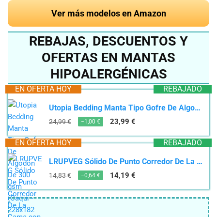
Ver más modelos en Amazon
REBAJAS, DESCUENTOS Y
OFERTAS EN MANTAS
HIPOALERGÉNICAS
EN OFERTA HOY
REBAJADO
Utopia Bedding Manta Tipo Gofre De Algodón De 300 gsm (Caqui - 228x182 cm), Edredón Suave, Ligero...
23,99 €
24,99 €
−1,00 €
EN OFERTA HOY
REBAJADO
LRUPVEG Sólido De Punto Corredor De La Cama con Borla Vintage Decorativo Final De La Cama Bufanda...
14,19 €
14,83 €
−0,64 €