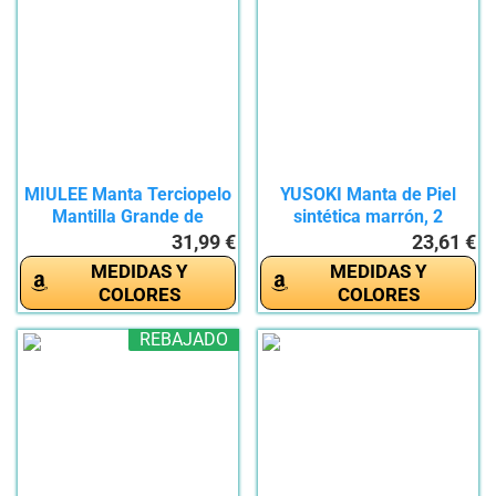
MIULEE Manta Terciopelo
YUSOKI Manta de Piel
Mantilla Grande de
sintética marrón, 2
Franela...
Capas,...
31,99 €
23,61 €
MEDIDAS Y
MEDIDAS Y
COLORES
COLORES
REBAJADO