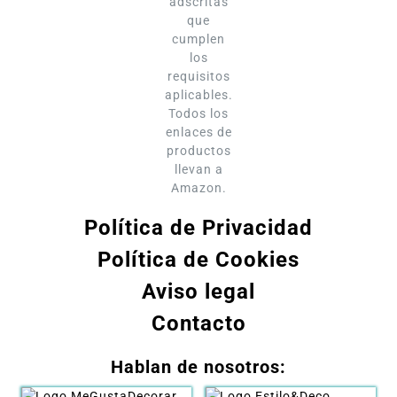
adscritas
que
cumplen
los
requisitos
aplicables.
Todos los
enlaces de
productos
llevan a
Amazon.
Política de Privacidad
Política de Cookies
Aviso legal
Contacto
Hablan de nosotros: