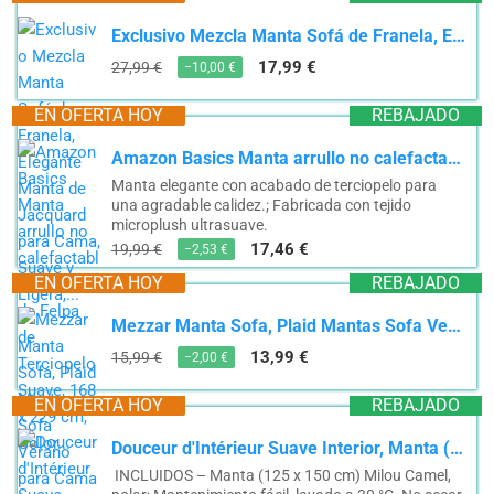
Exclusivo Mezcla Manta Sofá de Franela, Elegante Manta de Jacquard para Cama, Suave y Ligera,...
17,99 €
27,99 €
−10,00 €
EN OFERTA HOY
REBAJADO
Amazon Basics Manta arrullo no calefactable, Hecha de Felpa de Terciopelo Suave, 168 x 229 cm, Color...
Manta elegante con acabado de terciopelo para
una agradable calidez.; Fabricada con tejido
microplush ultrasuave.
17,46 €
19,99 €
−2,53 €
EN OFERTA HOY
REBAJADO
Mezzar Manta Sofa, Plaid Mantas Sofa Verano para Cama Suave y Peluda de Doble Cara para Niños y...
13,99 €
15,99 €
−2,00 €
EN OFERTA HOY
REBAJADO
Douceur d'Intérieur Suave Interior, Manta (125 x 150 cm) Milou Camel, Polar
️ INCLUIDOS – Manta (125 x 150 cm) Milou Camel,