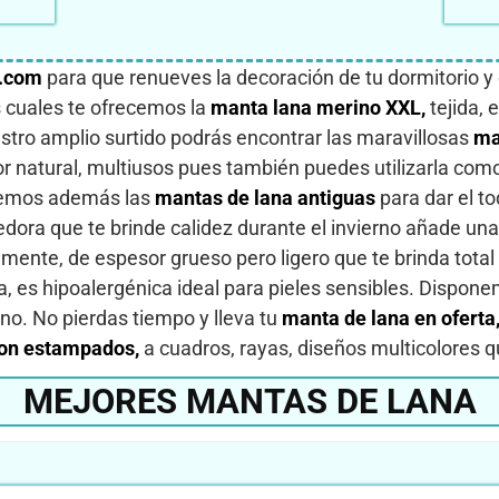
.com
para que renueves la decoración de tu dormitorio 
as cuales te ofrecemos la
manta lana merino XXL,
tejida, 
tro amplio surtido podrás encontrar las maravillosas
ma
olor natural, multiusos pues también puedes utilizarla c
nemos además las
mantas de lana antiguas
para dar el t
gedora que te brinde calidez durante el invierno añade un
mente, de espesor grueso pero ligero que te brinda tota
a, es hipoalergénica ideal para pieles sensibles. Dispone
rno. No pierdas tiempo y lleva tu
manta de lana en oferta
con estampados,
a cuadros, rayas, diseños multicolores 
MEJORES MANTAS DE LANA