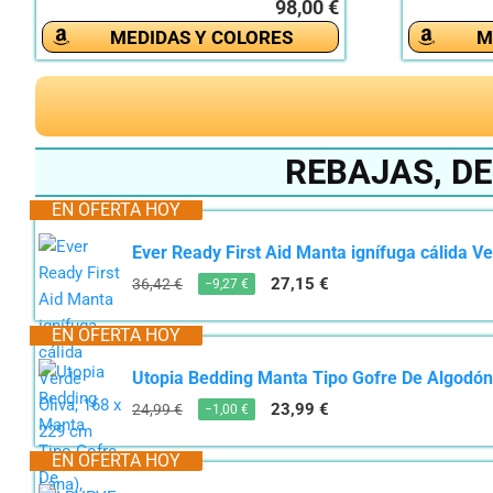
98,00 €
MEDIDAS Y COLORES
M
REBAJAS, D
EN OFERTA HOY
Ever Ready First Aid Manta ignífuga cálida Ver
27,15 €
36,42 €
−9,27 €
EN OFERTA HOY
Utopia Bedding Manta Tipo Gofre De Algodón 
23,99 €
24,99 €
−1,00 €
EN OFERTA HOY