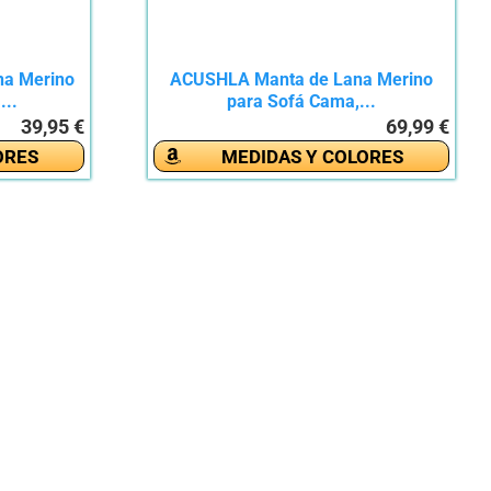
na Merino
ACUSHLA Manta de Lana Merino
...
para Sofá Cama,...
39,95 €
69,99 €
ORES
MEDIDAS Y COLORES