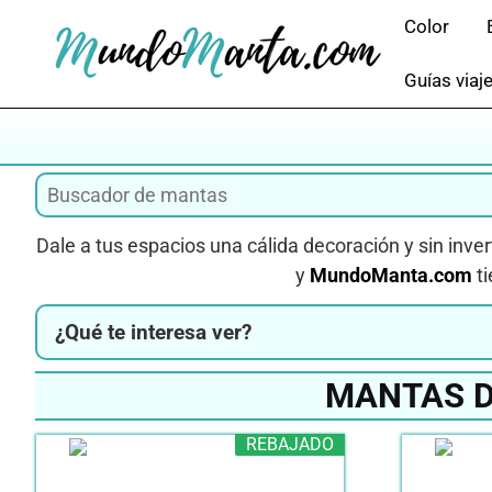
Saltar
Color
al
contenido
Guías viaj
Dale a tus espacios una cálida decoración y sin inver
y
MundoManta.com
ti
¿Qué te interesa ver?
MANTAS D
REBAJADO