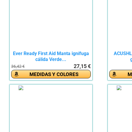
Ever Ready First Aid Manta ignífuga
ACUSHLA
cálida Verde...
27,15 €
36,42 €
MEDIDAS Y COLORES
M