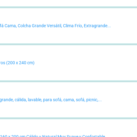
Cama, Colcha Grande Versátil, Clima Frío, Extragrande...
os (200 x 240 cm)
nde, cálida, lavable, para sofá, cama, sofá, picnic,...
0 x 200 cm Cálido y Natural Muy Suave y Confortable....