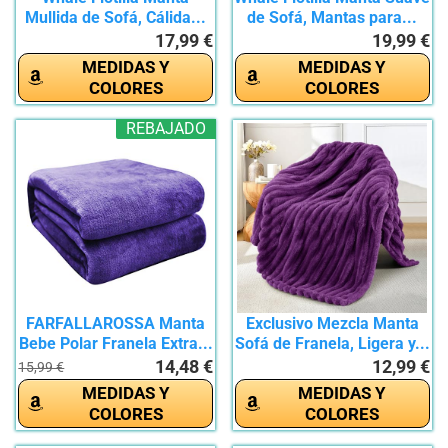
Mullida de Sofá, Cálida...
de Sofá, Mantas para...
17,99 €
19,99 €
MEDIDAS Y
MEDIDAS Y
COLORES
COLORES
REBAJADO
FARFALLAROSSA Manta
Exclusivo Mezcla Manta
Bebe Polar Franela Extra...
Sofá de Franela, Ligera y...
14,48 €
12,99 €
15,99 €
MEDIDAS Y
MEDIDAS Y
COLORES
COLORES