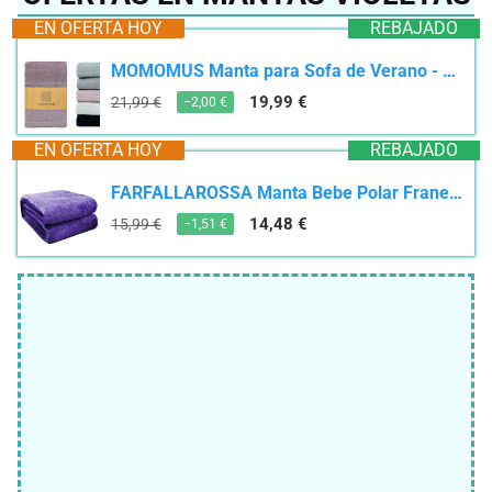
EN OFERTA HOY
REBAJADO
MOMOMUS Manta para Sofa de Verano - Fina Colcha Multiusos para Camas - Ligera, Práctica, Estilo...
19,99 €
21,99 €
−2,00 €
EN OFERTA HOY
REBAJADO
FARFALLAROSSA Manta Bebe Polar Franela Extra Suave, 70x100cm, Mantas Infantil, Violeta 2
14,48 €
15,99 €
−1,51 €