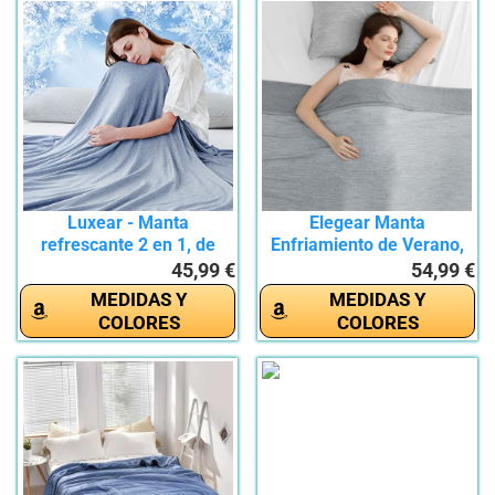
Luxear - Manta
Elegear Manta
refrescante 2 en 1, de
Enfriamiento de Verano,
Doble Cara,...
Fibra de...
45,99 €
54,99 €
MEDIDAS Y
MEDIDAS Y
COLORES
COLORES