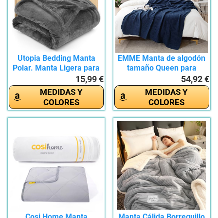
Utopia Bedding Manta
EMME Manta de algodón
Polar. Manta Ligera para
tamaño Queen para
La...
Cama,...
15,99 €
54,92 €
MEDIDAS Y
MEDIDAS Y
COLORES
COLORES
Cosi Home Manta
Manta Cálida Borreguillo