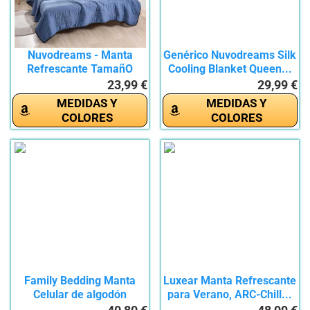
Nuvodreams - Manta
Genérico Nuvodreams Silk
Refrescante TamañO
Cooling Blanket Queen...
Queen,Manta...
23,99 €
29,99 €
MEDIDAS Y
MEDIDAS Y
COLORES
COLORES
Family Bedding Manta
Luxear Manta Refrescante
Celular de algodón
para Verano, ARC-Chill...
Blanco,...