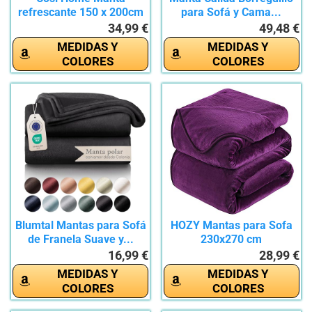
refrescante 150 x 200cm
para Sofá y Cama...
con Fibras...
34,99 €
49,48 €
MEDIDAS Y
MEDIDAS Y
COLORES
COLORES
Blumtal Mantas para Sofá
HOZY Mantas para Sofa
de Franela Suave y...
230x270 cm
Púrpura,Mantas...
16,99 €
28,99 €
MEDIDAS Y
MEDIDAS Y
COLORES
COLORES