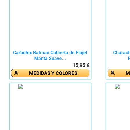
Carbotex Batman Cubierta de Flojel
Charact
Manta Suave...
P
15,95 €
MEDIDAS Y COLORES
M