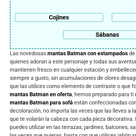
Cojines
Sábanas
Las novedosas
mantas Batman con estampados
d
quienes adoran a este personaje y todas sus aventura
mantienen fresco en cualquier estación y embellecen
siempre a gusto, sin acumulaciones de olores desag
que las utilices como elemento de contraste o que 
mantas Batman en oferta
, hemos preparado para ti 
mantas Batman para sofá
están confeccionadas con 
decoloración, no importa las veces que las lleves a
que te volarán la cabeza con cada pieza decorativa. E
puedes utilizar en las terrazas, jardines, balcones, 
las veces que quieras, basta con que utilices jabón