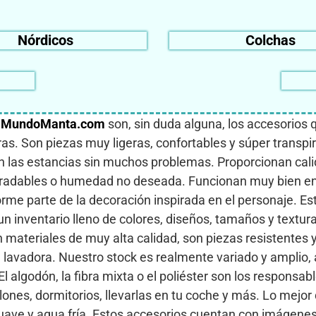
Nórdicos
Colchas
e
MundoManta.com
son, sin duda alguna, los accesorios 
s. Son piezas muy ligeras, confortables y súper transpira
 las estancias sin muchos problemas. Proporcionan calide
radables o humedad no deseada. Funcionan muy bien en lo
forme parte de la decoración inspirada en el personaje.
un inventario lleno de colores, diseños, tamaños y textu
materiales de muy alta calidad, son piezas resistentes y
 la lavadora. Nuestro stock es realmente variado y ampli
l algodón, la fibra mixta o el poliéster son los responsab
salones, dormitorios, llevarlas en tu coche y más. Lo mejo
 suave y agua fría. Estos accesorios cuentan con imágene