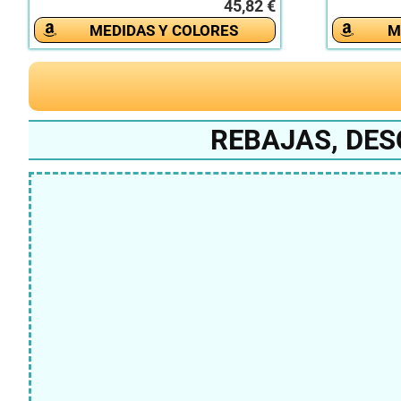
45,82 €
MEDIDAS Y COLORES
M
REBAJAS, DE