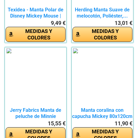
Texidea - Manta Polar de
Herding Manta Suave de
Disney Mickey Mouse |
melocotón, Poliéster,...
100...
9,49 €
13,01 €
MEDIDAS Y
MEDIDAS Y
COLORES
COLORES
Jerry Fabrics Manta de
Manta coralina con
peluche de Minnie
capucha Mickey 80x120cm
Mouse,...
Roja
15,55 €
11,90 €
MEDIDAS Y
MEDIDAS Y
COLORES
COLORES