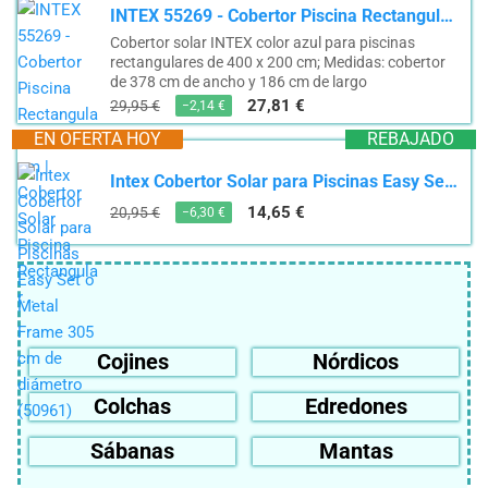
INTEX 55269 - Cobertor Piscina Rectangular 400x200 cm | Cobertor Solar Piscina Rectangular...
Cobertor solar INTEX color azul para piscinas
rectangulares de 400 x 200 cm; Medidas: cobertor
de 378 cm de ancho y 186 cm de largo
27,81 €
29,95 €
−2,14 €
EN OFERTA HOY
REBAJADO
Intex Cobertor Solar para Piscinas Easy Set o Metal Frame 305 cm de diámetro (50961)
14,65 €
20,95 €
−6,30 €
Cojines
Nórdicos
Colchas
Edredones
Sábanas
Mantas