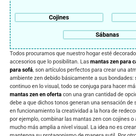
Cojines
Sábanas
Todos procuramos que nuestro hogar esté decorado d
accesorios que lo posibilitan. Las
mantas zen para 
para sofá
, son artículos perfectos para crear una a
ambiente zen debido básicamente a sus bondades: son
continuo en lo visual, todo se conjuga para hacer má
mantas zen en oferta
con una gran cantidad de opcio
debe a que dichos tonos generan una sensación de s
en funcionamiento la creatividad a la hora de redeco
por ejemplo, combinar las mantas zen con cojines o 
mucho más amplia a nivel visual. La idea no es crea
mantenga su protagonismo de manera sutil. Por otro 