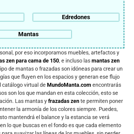
Edredones
Mantas
sonal, por eso incorporamos muebles, artefactos y
s zen para cama de 150
, e incluso las
mantas zen
 tipo de mantas o frazadas son idóneas para crear un
ías que fluyen en los espacios y generan ese flujo
 catálogo virtual de
MundoManta.com
encontrarás
osos son los que mandan en esta colección, esto se
tación. Las mantas y
frazadas zen
te permiten poner
antener la armonía de los colores siempre. Puedes,
sto mantendrá el balance y la estancia se verá
zen lo que buscas en el fondo es que cada elemento
ara suavizar las líneas de los muebles, sin perder