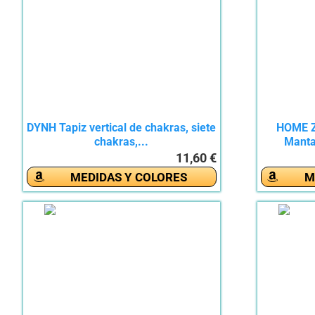
DYNH Tapiz vertical de chakras, siete
HOME 
chakras,...
Manta 
11,60 €
MEDIDAS Y COLORES
M