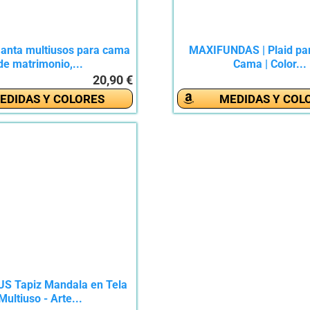
anta multiusos para cama
MAXIFUNDAS | Plaid par
de matrimonio,...
Cama | Color...
20,90 €
EDIDAS Y COLORES
MEDIDAS Y COL
 Tapiz Mandala en Tela
Multiuso - Arte...