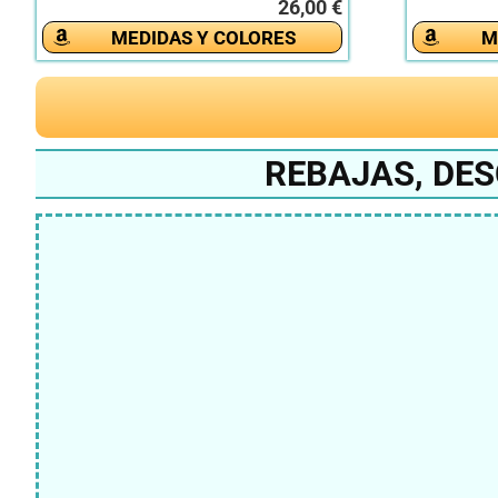
26,00 €
MEDIDAS Y COLORES
M
REBAJAS, DES