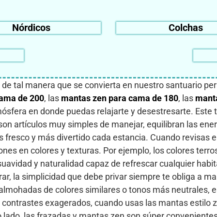
Nórdicos
Colchas
e tal manera que se convierta en nuestro santuario per
cama de 200
, las
mantas zen para cama de 180
, las
manta
tmósfera en donde puedas relajarte y desestresarte. Este
 artículos muy simples de manejar, equilibran las energ
s fresco y más divertido cada estancia. Cuando revisas el
nes en colores y texturas. Por ejemplo, los colores terr
uavidad y naturalidad capaz de refrescar cualquier habi
rar, la simplicidad que debe privar siempre te obliga a m
almohadas de colores similares o tonos más neutrales, e
r contrastes exagerados, cuando usas las mantas estilo 
lado, las frazadas y mantas zen son súper convenientes p