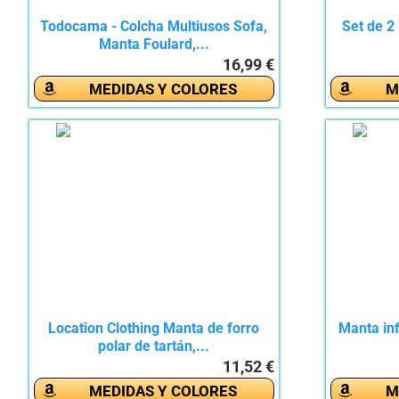
Todocama - Colcha Multiusos Sofa,
Set de 2
Manta Foulard,...
16,99 €
MEDIDAS Y COLORES
M
Location Clothing Manta de forro
Manta inf
polar de tartán,...
11,52 €
MEDIDAS Y COLORES
M