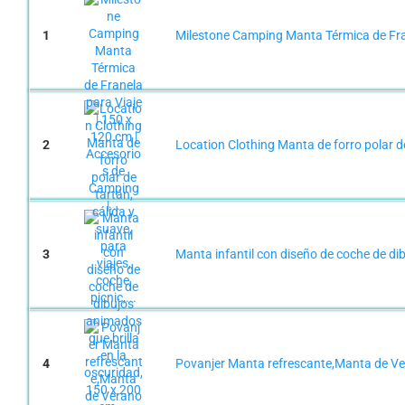
1
Milestone Camping Manta Térmica de Frane
2
Location Clothing Manta de forro polar de t
3
Manta infantil con diseño de coche de dib
4
Povanjer Manta refrescante,Manta de Vera