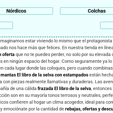
Nórdicos
Colchas
va, imaginamos estar viviendo lo mismo que el protagonista
ado nos hace más que felices. En nuestra tienda en líne
n oferta
que no te puedes perder, no solo por su elevada 
os en ningún espacio del hogar. Como seguramente ya lo
en cada lugar donde las coloques, pero cuando combinas t
s
mantas El libro de la selva con estampados
están hechas
sa con piezas realmente llamativas y duraderas. Las ave
pañía de una cálida
frazada El libro de la selva
, entonces
cción son en su mayoría tonos terrosos y neutrales, perf
ticos confieren al hogar un clima acogedor, ideal para co
 y emociónate por la cantidad de
rebajas, ofertas y desc