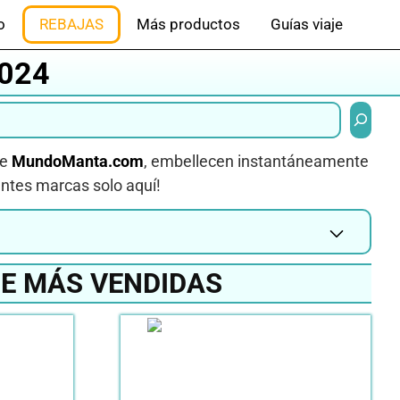
o
REBAJAS
Más productos
Guías viaje
2024
Buscar
de
MundoManta.com
, embellecen instantáneamente
entes marcas solo aquí!
NE MÁS VENDIDAS