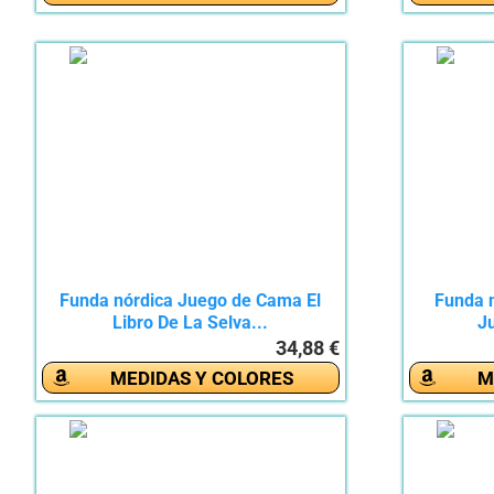
Funda nórdica Juego de Cama El
Funda 
Libro De La Selva...
J
34,88 €
MEDIDAS Y COLORES
M