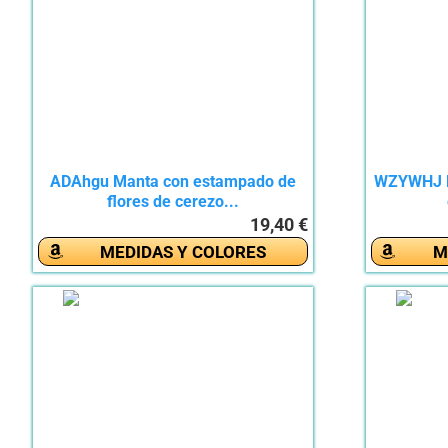
ADAhgu Manta con estampado de
WZYWHJ La
flores de cerezo...
19,40 €
MEDIDAS Y COLORES
M