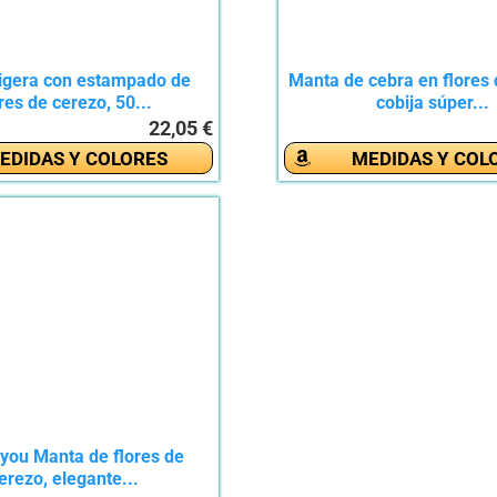
igera con estampado de
Manta de cebra en flores 
res de cerezo, 50...
cobija súper...
22,05 €
EDIDAS Y COLORES
MEDIDAS Y COL
gyou Manta de flores de
erezo, elegante...