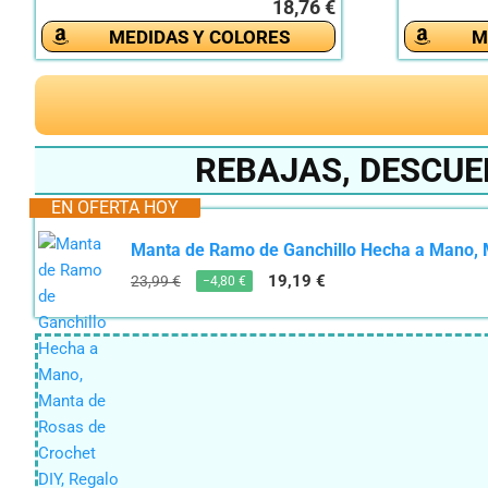
18,76 €
MEDIDAS Y COLORES
M
REBAJAS, DESCUE
EN OFERTA HOY
Manta de Ramo de Ganchillo Hecha a Mano, M
19,19 €
23,99 €
−4,80 €