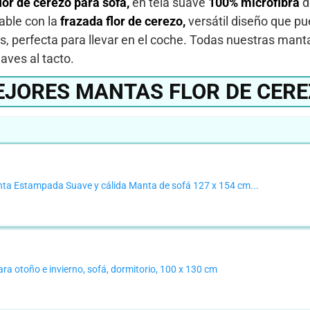
or de cerezo para sofá,
en tela suave
100% microfibra
d
able con la
frazada flor de cerezo,
versátil diseño que p
s, perfecta para llevar en el coche. Todas nuestras man
ves al tacto.
JORES MANTAS FLOR DE CER
ta Estampada Suave y cálida Manta de sofá 127 x 154 cm...
ra otoño e invierno, sofá, dormitorio, 100 x 130 cm