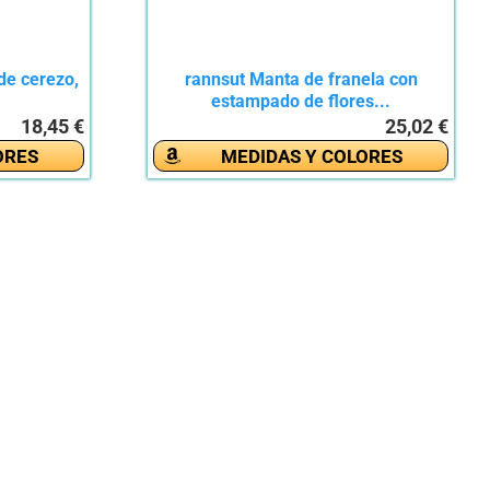
de cerezo,
rannsut Manta de franela con
estampado de flores...
18,45 €
25,02 €
ORES
MEDIDAS Y COLORES