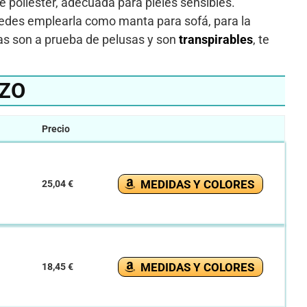
e poliester, adecuada para pieles sensibles.
uedes emplearla como manta para sofá, para la
tas son a prueba de pelusas y son
transpirables
, te
EZO
Precio
MEDIDAS Y COLORES
25,04 €
MEDIDAS Y COLORES
18,45 €