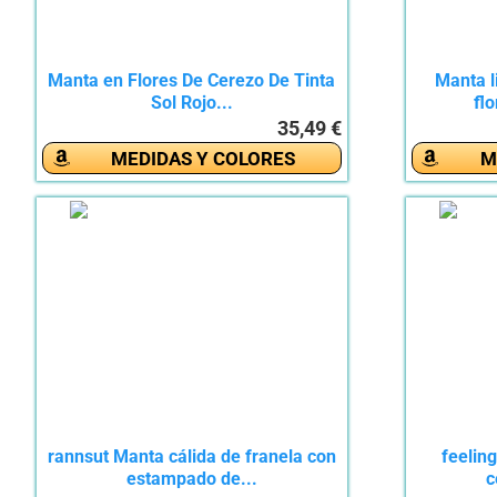
Manta en Flores De Cerezo De Tinta
Manta l
Sol Rojo...
flo
35,49 €
MEDIDAS Y COLORES
M
rannsut Manta cálida de franela con
feelin
estampado de...
c