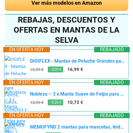
Ver más modelos en Amazon
REBAJAS, DESCUENTOS Y
OFERTAS EN MANTAS DE LA
SELVA
EN OFERTA HOY
REBAJADO
DIGIFLEX - Mantas de Peluche Grandes para Perros, Gatos, conejitos y Otros Animales de compañía,...
16,99 €
19,99 €
−3,00 €
EN OFERTA HOY
REBAJADO
Nobleza – 3 x Manta Suave de Felpa para Perro, Mantas Mullida para Perros Gatos Conejos y Otras...
10,73 €
15,99 €
−5,26 €
EN OFERTA HOY
REBAJADO
MEMOFYND 2 mantas para mascotas, lindas mantas para mascotas, manta estampada para mascotas, manta...