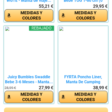
WGTE - Manta de viaje...
Bebé TOG 1-60 cm (0
meses)...
55,21 €
29,95 €
MEDIDAS Y
MEDIDAS Y
COLORES
COLORES
REBAJADO
Juicy Bumbles Swaddle
FYRTA Poncho Liner,
Bebe 3-6 Meses - Manta...
Manta De Camping
Camuflaje,...
27,99 €
38,99 €
28,99 €
MEDIDAS Y
MEDIDAS Y
COLORES
COLORES