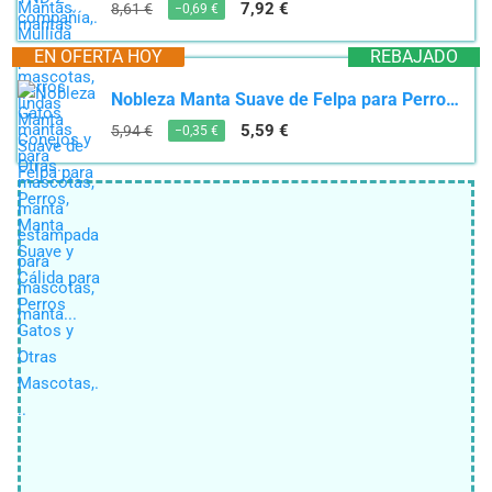
7,92 €
8,61 €
−0,69 €
EN OFERTA HOY
REBAJADO
Nobleza Manta Suave de Felpa para Perros, Manta Suave y Cálida para Perros Gatos y Otras Mascotas,...
5,59 €
5,94 €
−0,35 €