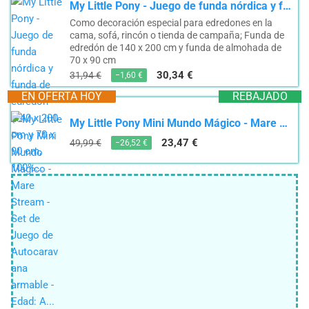
My Little Pony - Juego de funda nórdica y funda de edredón (140 x 200 cm y 70 x 90 cm, 100%...
Como decoración especial para edredones en la
cama, sofá, rincón o tienda de campaña; Funda de
edredón de 140 x 200 cm y funda de almohada de
70 x 90 cm
30,34 €
31,94 €
−1,60 €
EN OFERTA HOY
REBAJADO
My Little Pony Mini Mundo Mágico - Mare Stream - Set de Juego de Autocaravana armable - Edad: A...
23,47 €
49,99 €
−26,52 €