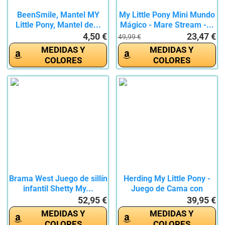
BeenSmile, Mantel MY
My Little Pony Mini Mundo
Little Pony, Mantel de...
Mágico - Mare Stream -...
4,50 €
23,47 €
49,99 €
MEDIDAS Y
MEDIDAS Y
COLORES
COLORES
Brama West Juego de sillín
Herding My Little Pony -
infantil Shetty My...
Juego de Cama con
Funda...
52,95 €
39,95 €
MEDIDAS Y
MEDIDAS Y
COLORES
COLORES