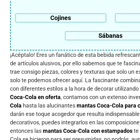
Cojines
Sábanas
¡Acéptalo! Eres un fanático de esta bebida refresca
de artículos alusivos, por ello sabemos que te fascin
trae consigo piezas, colores y texturas que solo un 
solo te podemos ofrecer aquí. La fascinante combinaci
con diferentes estilos a la hora de decorar utilizand
Coca-Cola en oferta
, contamos con un extenso inve
Cola
hasta las alucinantes
mantas Coca-Cola para 
darán ese toque acogedor que resulta indispensable 
decorativos, puedes integrarlos en las composiciones
entonces las
mantas Coca-Cola con estampados
te
Cola se hicieron para ser presumidas, no podrás, a