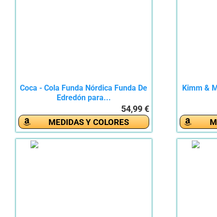
Coca - Cola Funda Nórdica Funda De
Kimm & Mi
Edredón para...
54,99 €
MEDIDAS Y COLORES
M