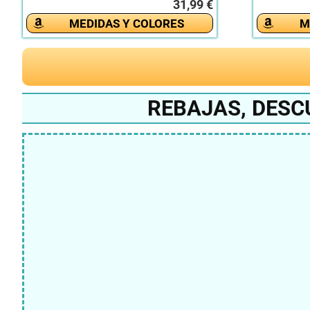
31,99 €
MEDIDAS Y COLORES
M
REBAJAS, DESC