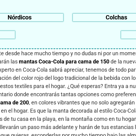
Nórdicos
Colchas
nte desde hace mucho tiempo y no dudas ni por un moment
arán las
mantas Coca-Cola para cama de 150
de la nuev
experto en Coca-Cola sabrá apreciar, tenemos de todo par
ón del color rojo del logo tradicional de la bebida con lo
o estos textiles para el hogar. ¿Qué esperas? Entra ya a nu
ntario donde encontrarás tantas opciones como prefere
cama de 200
, en colores vibrantes que no solo agregará
en el hogar. Es que la manta decorada al estilo Coca-Col
 de tu casa en la playa, en la montaña como en tu hogar t
 llevarán un paso más adelante y harán de tus estancias 
unque quieras, esconderlas por mucho tiempo bajo las a